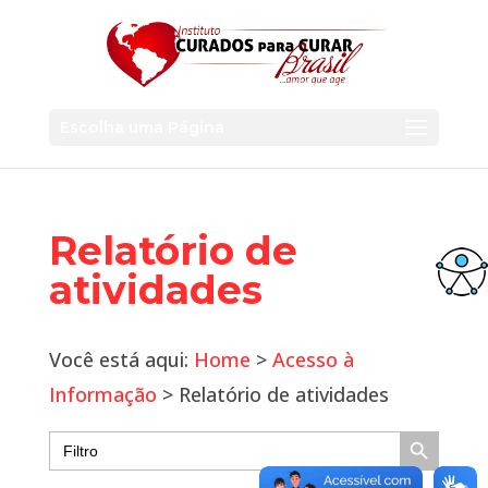
Escolha uma Página
Relatório de
atividades
Você está aqui:
Home
>
Acesso à
Informação
> Relatório de atividades
Search Button
Search
for: