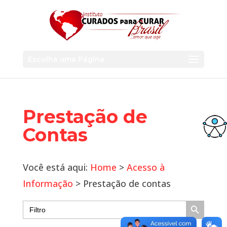
Escolha uma Página
Prestação de
Contas
Você está aqui:
Home
>
Acesso à
Informação
> Prestação de contas
Search Button
Search
for: