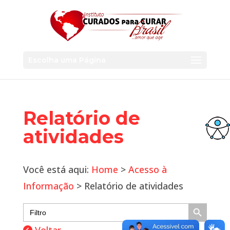
Escolha uma Página
Relatório de
atividades
Você está aqui:
Home
>
Acesso à
Informação
> Relatório de atividades
Search Button
Search
for: