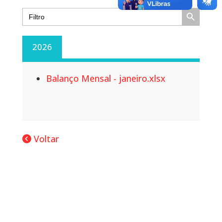
Search Button
Search
for:
2026
Balanço Mensal - janeiro.xlsx
Voltar